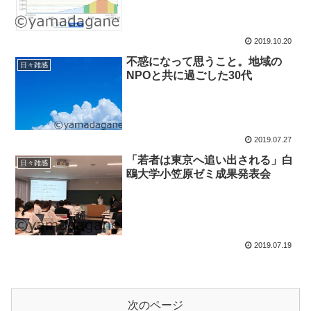
2019.10.20
不惑になって思うこと。地域の
日々雑感
NPOと共に過ごした30代
2019.07.27
「若者は東京へ追い出される」白
日々雑感
鴎大学小笠原ゼミ成果発表会
2019.07.19
次のページ