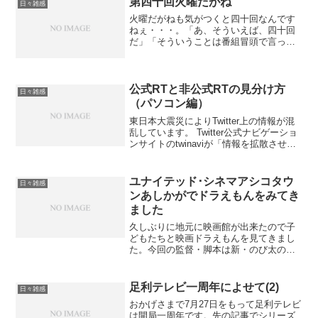
第四十回火曜だがね
日々雑感
ります。スマートフ...
火曜だがねも気がつくと四十回なんです
ねぇ・・・。「あ、そういえば、四十回
だ」「そういうことは番組冒頭で言って
よｗ」とメンバーとやりとりがあったと
かなかったとか（笑）今週の火曜だがね
はコグレ楽器の山田店長をゲストに5月4
日に開催された大日野外...
公式RTと非公式RTの見分け方
日々雑感
（パソコン編）
東日本大震災によりTwitter上の情報が混
乱しています。 Twitter公式ナビゲーショ
ンサイトのtwinaviが「情報を拡散させた
い場合には非公式RTではなく公式RTを使
うように」とアナウンスしていますが、
非公式RTと分からずに操作され...
ユナイテッド･シネマアシコタウ
日々雑感
ンあしかがでドラえもんをみてき
ました
久しぶりに地元に映画館が出来たので子
どもたちと映画ドラえもんを見てきまし
た。今回の監督・脚本は新・のび太の大
魔境の監督だった八鍬新之介さん。私と
同じ世代で、おそらくドラえもんを見て
育ち、アニメーションの世界に入られた
足利テレビ一周年によせて(2)
日々雑感
方。 オリジナルの説明不...
おかげさまで7月27日をもって足利テレビ
は開局一周年です。先の記事でシリーズ