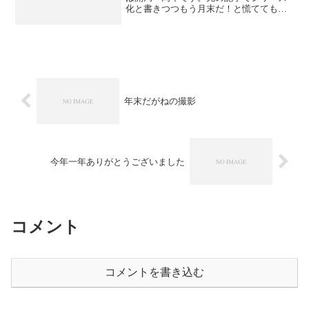
化と書きつつもう月末だ！と慌ててもう
一本書いてみたり(^^; 去年の7月27日から
毎週火曜日に放送している「火曜だが
ね」ですが、本日7月26日の放送で50回目
49回...
年末だがねの撮影
今年一年ありがとうございました
コメント
コメントを書き込む