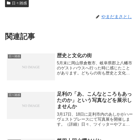
日々雑感
やまだまさとし
関連記事
歴史と文化の街
日々雑感
5月末に岡山県倉敷市、岐阜県郡上八幡市
のゲストハウスへ行った時に感じたこと
があります。どちらの街も歴史と文化で
溢れてました。古い街並みに人々の息づ
かいがあり、一見静かでもカタンコトン
と生活感のある音。古い建物がただそこ
にあるのではなく、住む...
足利の「あ、こんなところもあっ
日々雑感
たのか」という写真などを展示し
ませんか
3月17日、18日に足利市内のあしかがハー
ヴェストプレースにて写真展を開催しま
す。（詳細）日々、ツイッターやフェイ
スブックを見ていると「あ、こんなとこ
ろ地元にあったのか」「この場所はこん
な風に写真に写るのか」と思うことがあ