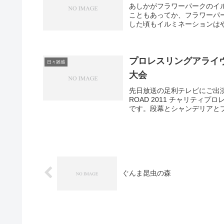
あしかがフラワーパークのイ
こともあってか、フラワーパ
した頃もイルミネーションはや
プロレスリングアライヴ F
日々雑感
大会
先日放送の足利テレビにご出演
ROAD 2011 チャリテ
です。段幕とシャンデリアとプ
ぐんま昆虫の森