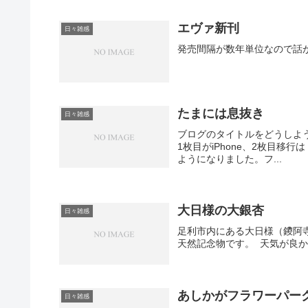
エヴァ新刊
日々雑感
発売間隔が数年単位なので話が
たまには息抜き
日々雑感
ブログのタイトルをどうしよう
1枚目がiPhone、2枚目移行は E
ようになりました。フ...
大日様の大銀杏
日々雑感
足利市内にある大日様（鑁阿寺
天然記念物です。 天気が良
あしかがフラワーパー
日々雑感