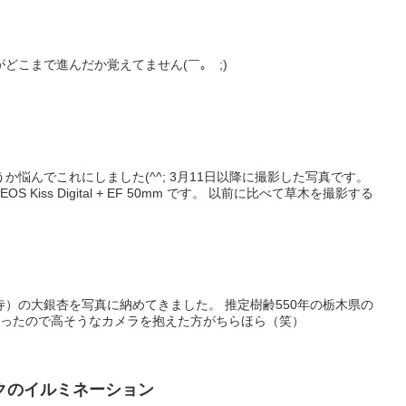
どこまで進んだか覚えてません(￣｡￣;)
か悩んでこれにしました(^^; 3月11日以降に撮影した写真です。
OS Kiss Digital + EF 50mm です。 以前に比べて草木を撮影する
）の大銀杏を写真に納めてきました。 推定樹齢550年の栃木県の
かったので高そうなカメラを抱えた方がちらほら（笑）
クのイルミネーション