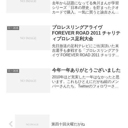
去年から話題になってる角川まんが学習
シリーズ「日本の歴史」を貯まったクオ
カードで購入。一気に買うと諭吉さんが
旅立たれる結構良いお値段です。自分の
ために買ったのではありませんとだけ申
しておきます。3巻の表紙を見てふいたｗ
プロレスリングアライヴ
日々雑感
いとうのいぢじゃない...
FOREVER ROAD 2011 チャリテ
ィプロレス足利大会
先日放送の足利テレビにご出演頂いた末
吉選手も参戦する「プロレスリングアラ
イヴ FOREVER ROAD 2011 チャリティ
プロレス足利大会」へ行ってきました。
足利市民プラザ小ホールが会場です。段
幕とシャンデリアとプロレスリングが同
今年一年ありがとうございました
日々雑感
居する不...
2010年ほど充実した一年はなかったと思
います。これもひとえにだがね組のメン
バーさんたち、Twitterのフォロワーさん
他、だがね組として活動していく中で出
会った様々な方のおかげです。また、手
が掛かる歳の子供たちがいる中で活動の
ために家を空...
第四十回火曜だがね