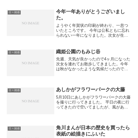
今年一年ありがとうございまし
日々雑感
た。
ようやく年賀状の印刷が終わり、一息つ
いたところです。 今年は公私ともに忘れ
られない一年になりました。次女が生ま
れ我が家はいっそう賑やかな毎日です。
震災の影響がどこまで続くか先行きは不
安ですが、311以後にソーシャルメディア
織姫公園のもみじ谷
日々雑感
が見せた可能性に...
先週、天気が良かったので4ヶ月になった
次女を連れてお散歩してきました。今年
は秋がなかったような気候だったので葉
っぱの色づきはいまいちでしたが、綺麗
に色づいている部分を写真に納めてきま
した。 来年は良い色になると良いなぁ。
あしかがフラワーパークの大藤
日々雑感
5月10日にあしかがフラワーパークの大藤
を撮りに行ってきました。 平日の夜に行
ってきたので空いてましたが、風があっ
て藤が揺れる揺れる(^^; 借り物のマクロ
レンズで撮るぞーって行ったのですが、
マクロレンズの出番はほぼなしだったと
いう…orz
角川まんが日本の歴史を買ったら
日々雑感
表紙の絵描きにふいた