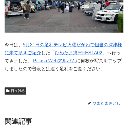
今日は、
5月31日の足利テレビ火曜だがねで担当の深津様
に来て頂きご紹介
した「
ひめたま痛車FESTA02
」へ行っ
てきました。
Picasa Webアルバム
に何枚か写真をアップ
しましたので普段とは違う足利をご覧ください。
日々雑感
やまだまさとし
関連記事