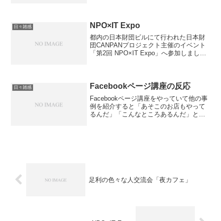
NPO×IT Expo
日々雑感
都内の日本財団ビルにて行われた日本財
団CANPANプロジェクト主催のイベント
「第2回 NPO×IT Expo」へ参加しまし
た。今回のイベントのテーマは「～い
ま、会えるＩＴツール・サービス企業
～」です。有名どころではマイクロソフ
ト、セールスフ...
Facebookページ講座の反応
日々雑感
Facebookページ講座をやっていて他の事
例を紹介すると「あそこのお店もやって
るんだ」「こんなところあるんだ」とい
う反応があります。Facebookの検索機能
って残念なくらいいまいちなので、まと
めページを作ると良いなと。思い立った
が吉日と...
足利の色々な人交流会「夜カフェ」