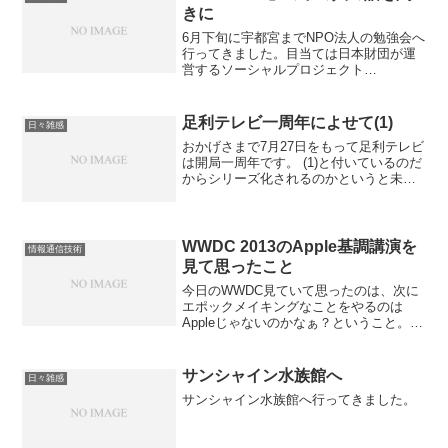
きに
6月下旬に宇都宮までNPO法人の勉強会へ
行ってきました。目当ては日本財団が運
営するソーシャルプロジェクト
「CANPAN」の中の人の話を聞いてくる
ためです。 講師のCANPANプロジェクト
担当のTさんと名刺交換をした際、
足利テレビ一周年によせて(1)
日々雑感
SPOT3の話、今まで...
おかげさまで7月27日をもって足利テレビ
は開局一周年です。 (1)と付いているのだ
からシリーズ化されるのかというと未定
なのですが、こう書けばもう1つくらいは
書くのじゃないかと思ってこの題名です
（笑）足利テレビは約一年間でユニーク
視聴者数 2...
WWDC 2013のApple基調講演を
情報通信技術
見て思ったこと
今日のWWDC見ていて思ったのは、次に
エポックメイキングなことをやるのは
Appleじゃないのかなぁ？ということ。新
しいiOS → JBツールで見たことあるなぁ
という機能新しいMaxOS X → 標準で使
いにくいので入れているツールで見かけ
サンシャイン水族館へ
日々雑感
た...
サンシャイン水族館へ行ってきました。