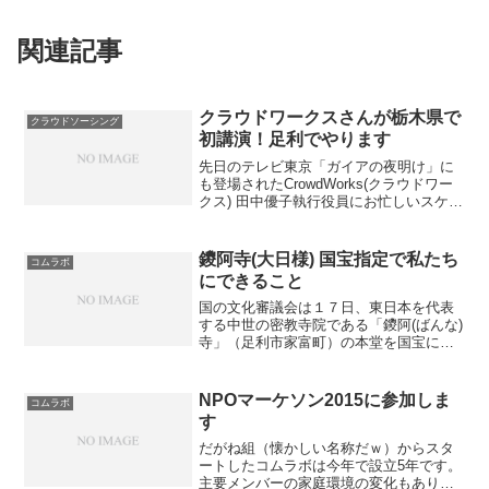
関連記事
クラウドワークスさんが栃木県で
クラウドソーシング
初講演！足利でやります
先日のテレビ東京「ガイアの夜明け」に
も登場されたCrowdWorks(クラウドワー
クス) 田中優子執行役員にお忙しいスケジ
ュールの中、足利へお越し頂くことにな
りました！中小企業向け、発注者向けの
セミナーです。定員50名、先着順なので
鑁阿寺(大日様) 国宝指定で私たち
コムラボ
お早めに...
にできること
国の文化審議会は１７日、東日本を代表
する中世の密教寺院である「鑁阿(ばんな)
寺」（足利市家富町）の本堂を国宝に指
定するよう文部科学大臣に答申した。正
式に指定されれば、県内での国宝誕生は
５６年ぶり、建造物としては６１年ぶり
NPOマーケソン2015に参加しま
コムラボ
で、県内で１７件目と...
す
だがね組（懐かしい名称だｗ）からスタ
ートしたコムラボは今年で設立5年です。
主要メンバーの家庭環境の変化もあり今