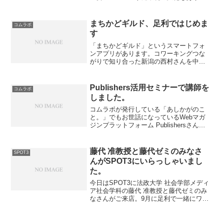
年度の活動を考えるとそれだけでマンパ
ワー的に大変なのですが、今年度にNPO
マーケソンに参加するとしないとではそ
まちかどギルド、足利ではじめま
コムラボ
の後の活動が全く変わ...
す
「まちかどギルド」というスマートフォ
ンアプリがあります。コワーキングつな
がりで知り合った新潟の西村さんを中心
にただいま開発中。これは”町のちょっと
した用事”を助け合うためのプラットフォ
ームのことで、地域住民の新しい関わり
Publishers活用セミナーで講師を
コムラボ
方を提案しようという...
しました。
コムラボが発行している「あしかがのこ
と。」でもお世話になっているWebマガ
ジンプラットフォーム Publishersさんが
NPOサポートセンターさんと共催でセミ
ナーを行いました。不登校新聞社の石井
さんと私がそれぞれ「有料記事（コンテ
藤代 准教授と藤代ゼミのみなさ
SPOT3
ンツ）の...
んがSPOT3にいらっしゃいまし
た。
今日はSPOT3に法政大学 社会学部メディ
ア社会学科の藤代 准教授と藤代ゼミのみ
なさんがご来店。9月に足利で一緒にワー
クショップやります。詳細は後日お知ら
せします。 コムラボ側はあしかがのこ