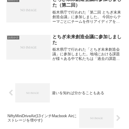
お出かけ
SPOT3を運営してきたノ...
た（第二回）
栃木県庁で行われた「第二回 とちぎ未来
創造会議」に参加しました。 今回からテ
ーマごとにチームを作りアイディアを出
していきます。私が入ったチームのテー
マは「地域と情報」。 課題の抽出や分類
をしている中で底なし沼に入った気分。
とちぎ未来創造会議に参加しまし
お出かけ
「コミュニケーショ...
た
栃木県庁で行われた「とちぎ未来創造会
議」に参加しました。地域における課題
が様々ある中で私たちは「過去の課題」
と「未来の課題」の両方を同時に考えな
ければならない時代に生きてます。高度
経済成長の時代なら前者はあまり考えな
くて良かったのですが、こ...
違いを知れば分かることもある
NiftyMiniDriveAir(13インチMacbook Airに
ストレージを増やす)