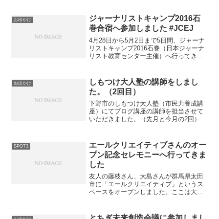
ジャーナリストキャンプ2016石
お出かけ
巻合宿へ参加しました #JCEJ
4月28日から5月2日まで5日間、ジャーナ
リストキャンプ2016石巻（日本ジャーナ
リスト教育センター主催）へ行ってきま
した。参加者14名、デスク5名、日本ジャ
ーナリスト教育センター運営スタッフ、
ヤフースタッフという顔ぶれ。実際の合
しもつけ大人塾の講師をしまし
お出かけ
宿は2泊3...
た。（2回目）
下野市のしもつけ大人塾（市民力養成講
座）にてブログ講座の講師を担当させて
いただきました。（先月と今月の2回）
武井くんに足巣端をお願いしました。一
緒に来て貰って大正解。少人数でこまめ
にフォローすることはやっぱり大切だと
エールクリエイティブさんのオー
SPOT3
改めて思いました。 下...
プン記念セレモニーへ行ってきま
した
友人の藤枝さん、大島さんが群馬県太田
市に「エールクリエイティブ」というス
ペースをオープンしました。ここは大き
く分けて3つの用途（コワーキング、ギャ
ラリー、レンタルボックス）の場所で
す。私たちがコワーキングスペース
とちぎ未来創造会議に参加しまし