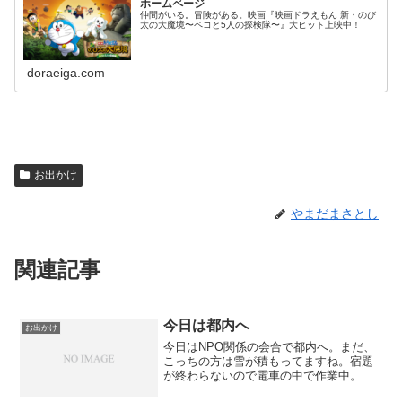
ホームページ
仲間がいる。冒険がある。映画『映画ドラえもん 新・のび
太の大魔境〜ペコと5人の探検隊〜』大ヒット上映中！
doraeiga.com
お出かけ
やまだまさとし
関連記事
今日は都内へ
お出かけ
今日はNPO関係の会合で都内へ。まだ、
こっちの方は雪が積もってますね。宿題
が終わらないので電車の中で作業中。