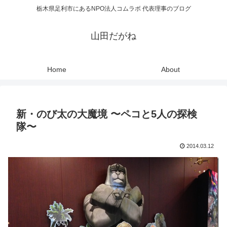
栃木県足利市にあるNPO法人コムラボ 代表理事のブログ
山田だがね
Home
About
新・のび太の大魔境 〜ペコと5人の探検
隊〜
2014.03.12