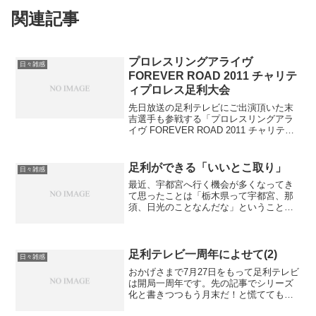
関連記事
プロレスリングアライヴ
日々雑感
FOREVER ROAD 2011 チャリテ
ィプロレス足利大会
先日放送の足利テレビにご出演頂いた末
吉選手も参戦する「プロレスリングアラ
イヴ FOREVER ROAD 2011 チャリティ
プロレス足利大会」へ行ってきました。
足利市民プラザ小ホールが会場です。段
幕とシャンデリアとプロレスリングが同
足利ができる「いいとこ取り」
日々雑感
居する不...
最近、宇都宮へ行く機会が多くなってき
て思ったことは「栃木県って宇都宮、那
須、日光のことなんだな」ということ。
何でかなぁと考えてみると、那須、日光
方面は観光地なので地域をなりわいにし
ている人が比較的多いことに対して、県
南は製造業です。その土...
足利テレビ一周年によせて(2)
日々雑感
おかげさまで7月27日をもって足利テレビ
は開局一周年です。先の記事でシリーズ
化と書きつつもう月末だ！と慌ててもう
一本書いてみたり(^^; 去年の7月27日から