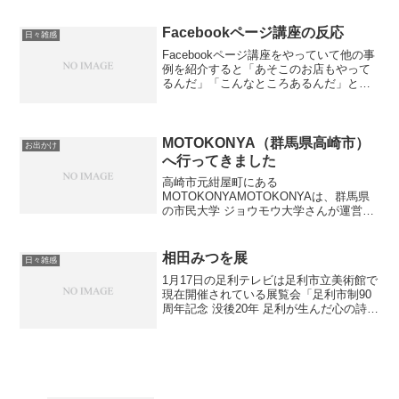
毎週火曜日に放送している「火曜だが
ね」ですが、本日7月26日の放送で50回目
49回...
Facebookページ講座の反応
日々雑感
Facebookページ講座をやっていて他の事
例を紹介すると「あそこのお店もやって
るんだ」「こんなところあるんだ」とい
う反応があります。Facebookの検索機能
って残念なくらいいまいちなので、まと
めページを作ると良いなと。思い立った
が吉日と...
MOTOKONYA（群馬県高崎市）
お出かけ
へ行ってきました
高崎市元紺屋町にある
MOTOKONYAMOTOKONYAは、群馬県
の市民大学 ジョウモウ大学さんが運営し
ているコミュニティスペースです。元紺
屋町にあるのでMOTOKONYA。分かりや
すい（笑）大きな地図で見る高崎駅から
相田みつを展
日々雑感
ちょっと歩いた旧中山道...
1月17日の足利テレビは足利市立美術館で
現在開催されている展覧会「足利市制90
周年記念 没後20年 足利が生んだ心の詩人
相田みつを特別展」をご紹介しました。
ゲストは足利テレビ初登場の足利市立美
術館の大森館長です。足利出身の著名人
である相田...