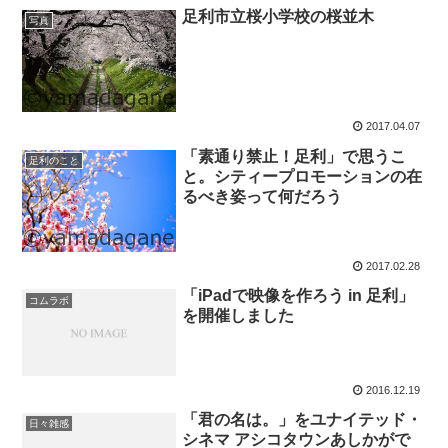
足利市立桜小学校の桜並木
写真
2017.04.07
「素通り禁止！足利」で思うこ
足利のこと
と。シティープロモーションの在
るべき姿って何だろう
2017.02.28
「iPadで映像を作ろう in 足利」
コムラボ
を開催しました
2016.12.19
「君の名は。」をユナイテッド・
日々雑感
シネマ アシコタウンあしかがで