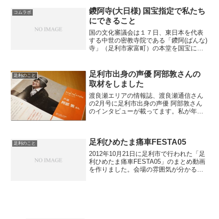
た感じで写真を撮っていて新鮮。
鑁阿寺(大日様) 国宝指定で私たち
コムラボ
にできること
国の文化審議会は１７日、東日本を代表
する中世の密教寺院である「鑁阿(ばんな)
寺」（足利市家富町）の本堂を国宝に指
定するよう文部科学大臣に答申した。正
式に指定されれば、県内での国宝誕生は
５６年ぶり、建造物としては６１年ぶり
足利市出身の声優 阿部敦さんの
足利のこと
で、県内で１７件目と...
取材をしました
渡良瀬エリアの情報誌、渡良瀬通信さん
の2月号に足利市出身の声優 阿部敦さん
のインタビューが載ってます。私が年末
に都内で取材させて頂きました。渡良瀬
通信さん、貴重な経験をありがとうござ
います。阿部敦さんは「とある魔術の禁
足利ひめたま痛車FESTA05
書目録」「とある科学の...
足利のこと
2012年10月21日に足利市で行われた「足
利ひめたま痛車FESTA05」のまとめ動画
を作りました。会場の雰囲気が分かると
良いなぁ。その日のうちにアップしよう
としたので細かいところで不満点
が・・・。次回に生かします。