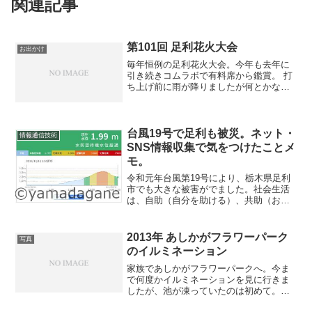
関連記事
第101回 足利花火大会
お出かけ
毎年恒例の足利花火大会。今年も去年に
引き続きコムラボで有料席から鑑賞。 打
ち上げ前に雨が降りましたが何とかなっ
て良かった！今年はUstreamでの中継を
やりませんでした。理由は2つあって、モ
バイル回線の空き具合が年々厳しくなっ
ていて中継が大...
台風19号で足利も被災。ネット・
情報通信技術
SNS情報収集で気をつけたことメ
モ。
令和元年台風第19号により、栃木県足利
市でも大きな被害がでました。社会生活
は、自助（自分を助ける）、共助（お互
いが助ける）、公助（行政機関などが助
ける）で成り立っています。事件事故な
ど生活で支障が発生した場合、普段なら
2013年 あしかがフラワーパーク
写真
公助にも支援を求めるこ...
のイルミネーション
家族であしかがフラワーパークへ。今ま
で何度かイルミネーションを見に行きま
したが、池が凍っていたのは初めて。水
面（氷面）に映り込む光がいつもと違っ