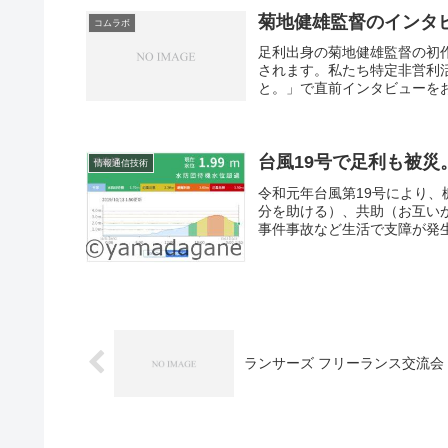
菊地健雄監督のインタ
コムラボ
足利出身の菊地健雄監督の初作
されます。私たち特定非営利
と。」で直前インタビューをお
台風19号で足利も被災
情報通信技術
令和元年台風第19号により
分を助ける）、共助（お互い
事件事故など生活で支障が発生
ランサーズ フリーランス交流会 