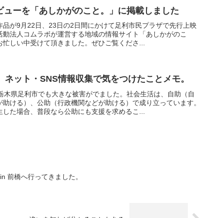
ビューを「あしかがのこと。」に掲載しました
品が9月22日、23日の2日間にかけて足利市民プラザで先行上映
活動法人コムラボが運営する地域の情報サイト「あしかがのこ
忙しい中受けて頂きました。ぜひご覧くださ...
。ネット・SNS情報収集で気をつけたことメモ。
、栃木県足利市でも大きな被害がでました。社会生活は、自助（自
が助ける）、公助（行政機関などが助ける）で成り立っています。
した場合、普段なら公助にも支援を求めるこ...
in 前橋へ行ってきました。