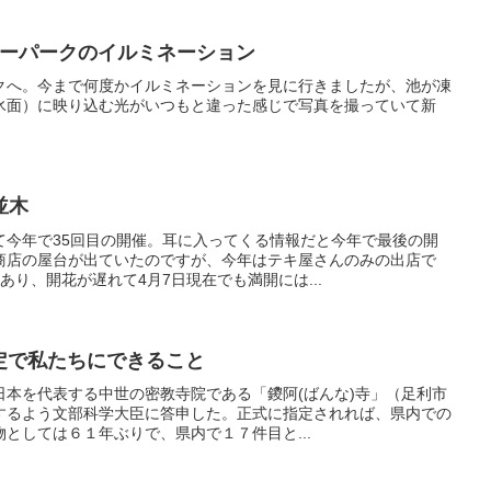
ラワーパークのイルミネーション
クへ。今まで何度かイルミネーションを見に行きましたが、池が凍
氷面）に映り込む光がいつもと違った感じで写真を撮っていて新
並木
て今年で35回目の開催。耳に入ってくる情報だと今年で最後の開
商店の屋台が出ていたのですが、今年はテキ屋さんのみの出店で
あり、開花が遅れて4月7日現在でも満開には...
指定で私たちにできること
日本を代表する中世の密教寺院である「鑁阿(ばんな)寺」（足利市
するよう文部科学大臣に答申した。正式に指定されれば、県内での
としては６１年ぶりで、県内で１７件目と...