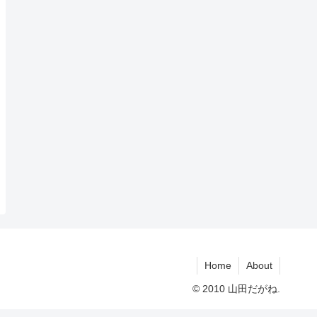
Home
About
© 2010 山田だがね.