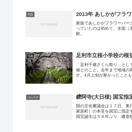
2013年 あしかがフ
写真
家族であしかがフラワーパー
っていたのは初めて。水面（
鮮。
足利市立桜小学校の桜
写真
「足利千歳さくら祭り」とし
催とのこと。去年まで地域の
す。4月上旬が寒かったことも
鑁阿寺(大日様) 国宝
コムラボ
国の文化審議会は１７日、東
家富町）の本堂を国宝に指定
国宝誕生は５６年ぶり、建造物