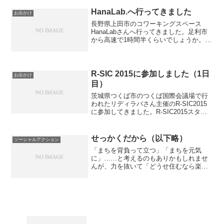
ではノープランで現場へ行って取材して
結果「こんな記事が書けました」という
HanaLab.へ行ってきました
お出かけ
記事ではなく、仮説...
長野県上田市のコワーキングスペース
HanaLabさんへ行ってきました。足利市
から高速で1時間半くらいでしょうか。意
外と近いんです。工場跡をリノベーショ
ンしたスペースHanaLabの井上さんから
お話を聞く私たち(HanaLab Facebo...
R-SIC 2015に参加しました（1日
お出かけ
目）
茨城県つくば市のつくば国際会議場で行
われたリディラバさん主催のR-SIC2015
に参加してきました。R-SIC2015スター
ト！代表の安部さん。
#rsic2015Masatoshi Yamadaさん
(@jp_yamada)が投稿した写真 ...
せっかくだから（以下略）
ソーシャルアクション
「まちを背負って立つ」「まちを元気
に」……と考えるのもありかもしれませ
んが、力を抜いて「どうせ住むなら楽し
く住めるようにしよう」くらいでも良い
と思います。 前者の担い手だとお声がけ
頂くことがありますが、私自身は全然そ
んな風には考えていないの...