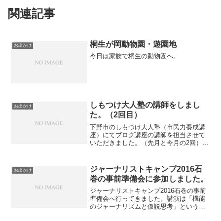
関連記事
桐生が岡動物園・遊園地
お出かけ
今日は家族で桐生の動物園へ。
しもつけ大人塾の講師をしまし
お出かけ
た。（2回目）
下野市のしもつけ大人塾（市民力養成講
座）にてブログ講座の講師を担当させて
いただきました。（先月と今月の2回）
武井くんに足巣端をお願いしました。一
緒に来て貰って大正解。少人数でこまめ
にフォローすることはやっぱり大切だと
ジャーナリストキャンプ2016石
お出かけ
改めて思いました。 下...
巻の事前準備会に参加しました。
ジャーナリストキャンプ2016石巻の事前
準備会へ行ってきました。講演は「機能
のジャーナリズムと仮説思考」という題
目で社会学者・西田亮介さん。 キャンプ